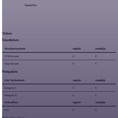
OpenerPass
Tickets
Einzeltickets
Abschlusskonzerte
regulär
ermäßigt
FYM-Konzert
€
€
Sing!-Konzert
€
€
Preispakete
Gölz Wochenende
regulär
ermäßigt
Kategorie I
€
€
Kategorie II
€
€
FestivalPass
regulär
ermäßigt
Pass
€
€