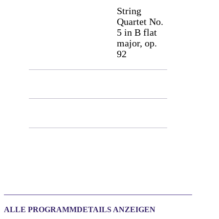
String
Quartet No.
5 in B flat
major, op.
92
Allegro non troppo
Andante
Moderato
ALLE PROGRAMMDETAILS ANZEIGEN