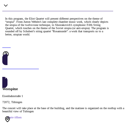
In this program, the Eliot Quartet will present different perspectives on the theme of
“utopia”. From Anton Webern’s last complete chamber music work, which clearly depicts
the utopia of the twelve-tone technique, to Shostakovich’s symphonic Fifth String
Quartet, which touches on the theme of the Soviet utopia (or anti-utopia). The program is
rounded off by Schubert’s string quartet “Rosamunde”: a work that transports us to a
better, utopian world.
Tickets
JETZT KAUFEN
Westspitze
Eisenbahnstraße 1
72072, Tübingen
The concert will take place at the base of the building, and the matinee is organized on the rooftop with a
beautiful view of Tubingen
Karte öffnen