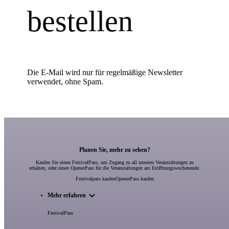
bestellen
Die E-Mail wird nur für regelmäßige Newsletter
verwendet, ohne Spam.
Planen Sie, mehr zu sehen?
Kaufen Sie einen FestivalPass, um Zugang zu all unseren Veranstaltungen zu
erhalten, oder einen OpenerPass für die Veranstaltungen am Eröffnungswochenende.
Festivalpass kaufen
OpenerPass kaufen
Mehr erfahren
FestivalPass