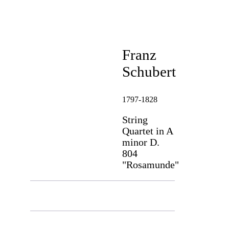
Franz
Schubert
1797-1828
String
Quartet in A
minor D.
804
"Rosamunde"
Allegro ma non troppo
Andante