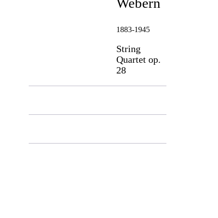
Webern
1883-1945
String
Quartet op.
28
Moderate
Leisurely - Moving
Very fluid