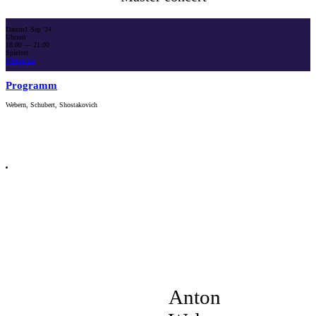
Datum
1 Sep '24
Uhrzeit
18:00
— 21:00
Spielort
Westspitze
Programm
Webern, Schubert, Shostakovich
Anton