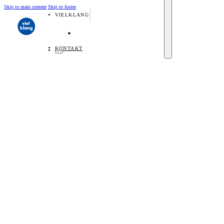
Skip to main content
Skip to footer
VIELKLANG
Über Vielklang
Team
Künstler
Kuratorium
Veranstaltungsorte
KONTAKT