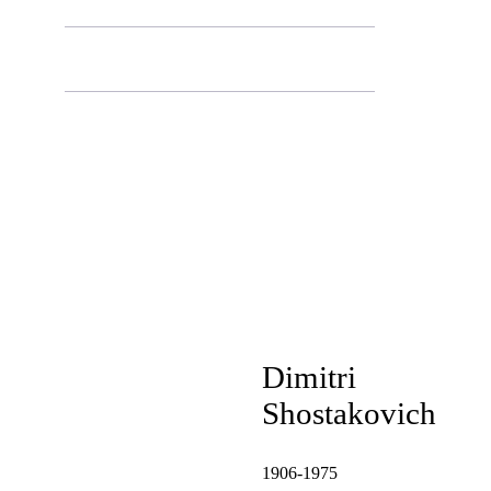
Menuetto. Allegretto
Allegro moderato
Dimitri
Shostakovich
1906-1975