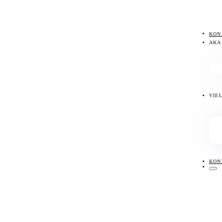
KON
AKA
VIE
KON