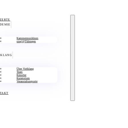
ZERTE
DEMIE
Kammermusikkurs
sing!@Tübingen
LKLANG
Über Vielklang
Team
Künstler
Kuratorium
Veranstaltungsorte
TAKT