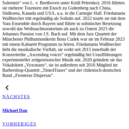
Solemnis“ von L. v. Beethoven unter Kirill Petrenko). 2016 führten
sie mehrere Tourneen mit Enoch zu Guttenberg nach China,
Südkorea, Kanada und USA, u.a. in die Carnegie Hall. Friedamaria
Wallbrecher tritt regelmäßig als Solistin auf. 2022 tourte sie mit dem
Yara Ensemble durch Bayern und führte in solistischer Besetzung
sowohl das Weihnachtsoratorium als auch zu Ostern 2023 die
Johannes Passion von J.S. Bach auf. Mit dem Jazz Quartett der
Münchener Philharmonikerin Ilona Cudek war sie im Februar 2023
mit einem Kabarett Programm zu hören. Friedamaria Wallbrecher
liebt die musikalische Vielfalt, sie wirkt seit 2015 innerhalb der
Konzertreihe „Ascending voices“ regelmäßig bei Uraufführungen
experimenteller zeitgenössischer Musik mit. 2020 gründete sie das
Vokaloktett „Voxonans“, sie ist außerdem seit 2016 Mitglied im
Barbershop-Quartett „Time4Tunes“ und der chilenisch-deutschen
Band „Fronteras Dispersas“.
NÄCHSTES
Michael Dan
VORHERIGES