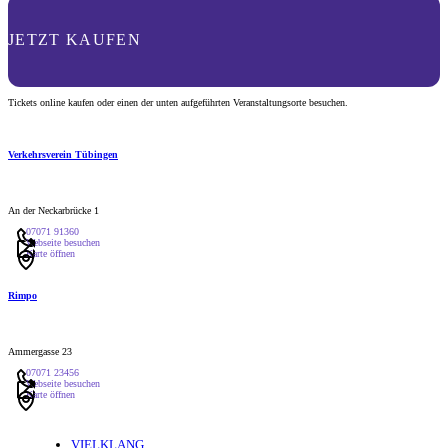
JETZT KAUFEN
Tickets online kaufen oder einen der unten aufgeführten Veranstaltungsorte besuchen.
Verkehrsverein Tübingen
An der Neckarbrücke 1
07071 91360
Webseite besuchen
Karte öffnen
Rimpo
Ammergasse 23
07071 23456
Webseite besuchen
Karte öffnen
VIELKLANG