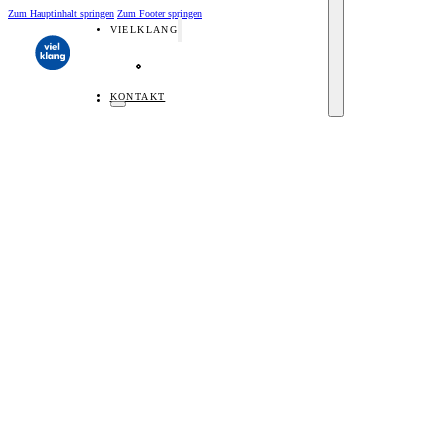
Zum Hauptinhalt springen
Zum Footer springen
VIELKLANG
Über Vielklang
Team
Künstler
Kuratorium
Veranstaltungsorte
KONTAKT