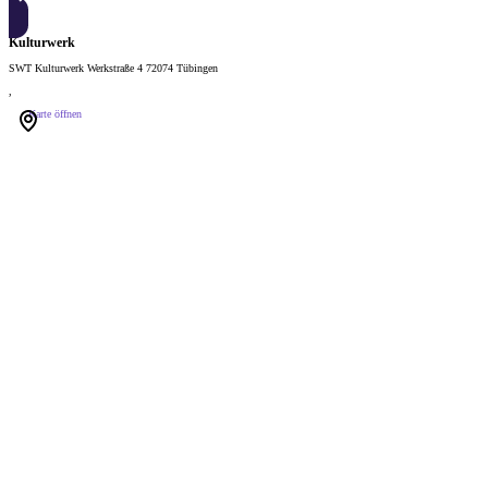
Kulturwerk
SWT Kulturwerk Werkstraße 4 72074 Tübingen
,
Karte öffnen