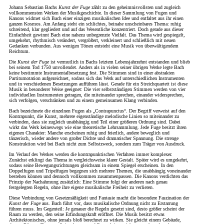
Johann Sebastian Bachs
Kunst der Fuge
zählt zu den geheimnisvollsten und zugleich
vollkommensten Werken der Musikgeschichte. In dieser Sammlung von Fugen und
Kanons widmet sich Bach einer einzigen musikalischen Idee und entfaltet aus ihr einen
ganzen Kosmos. Am Anfang steht ein schlichtes, beinahe unscheinbares Thema: ruhig
schreitend, klar gegliedert und auf das Wesentliche konzentriert. Doch gerade aus dieser
Einfachheit gewinnt Bach eine nahezu unbegrenzte Vielfalt. Das Thema wird gespiegelt,
umgekehrt, rhythmisch verändert, vergrößert, verkleinert und schließlich mit neuen
Gedanken verbunden. Aus wenigen Tönen entsteht eine Musik von überwältigendem
Reichtum.
Die
Kunst der Fuge
ist vermutlich in Bachs letztem Lebensjahrzehnt entstanden und blieb
bei seinem Tod 1750 unvollendet. Anders als in vielen seiner übrigen Werke legte Bach
keine bestimmte Instrumentalbesetzung fest. Die Stimmen sind in einer abstrakten
Partiturnotation aufgezeichnet, sodass sich das Werk auf unterschiedlichen Instrumenten
und in verschiedenen Besetzungen aufführen lässt. Gerade für ein Streichquartett ist diese
Musik in besonderer Weise geeignet: Die vier selbstständigen Stimmen werden von vier
individuellen Instrumenten getragen, die miteinander sprechen, einander widersprechen,
sich verfolgen, verschränken und zu einem gemeinsamen Klang verbinden.
Bach bezeichnete die einzelnen Fugen als „Contrapunctus“. Der Begriff verweist auf den
Kontrapunkt, die Kunst, mehrere eigenständige melodische Linien so miteinander zu
verbinden, dass sie zugleich unabhängig und Teil einer größeren Ordnung sind. Dabei
wirkt das Werk keineswegs wie eine theoretische Lehrsammlung. Jede Fuge besitzt ihren
eigenen Charakter: Manche erscheinen ruhig und feierlich, andere beweglich und
tänzerisch, wieder andere von großer Dichte und dramatischer Spannung. Die strenge
Konstruktion wird bei Bach nicht zum Selbstzweck, sondern zum Träger von Ausdruck.
Im Verlauf des Werkes werden die kontrapunktischen Verfahren immer komplexer.
Zunächst erklingt das Thema in vergleichsweise klarer Gestalt. Später wird es umgekehrt,
sodass seine Bewegungsrichtungen gleichsam in einem Spiegel erscheinen. In den
Doppelfugen und Tripelfugen begegnen sich mehrere Themen, die unabhängig voneinander
bestehen können und dennoch vollkommen zusammenpassen. Die Kanons verdichten das
Prinzip der Nachahmung zusätzlich: Eine Stimme folgt der anderen nach genau
festgelegten Regeln, ohne ihre eigene musikalische Freiheit zu verlieren.
Diese Verbindung von Gesetzmäßigkeit und Fantasie macht die besondere Faszination der
Kunst der Fuge
aus. Bach führt vor, dass musikalische Ordnung nicht zu Erstarrung
führen muss. Im Gegenteil: Je genauer die Regeln gesetzt sind, desto größer scheint der
Raum zu werden, den seine Erfindungskraft eröffnet. Die Musik besitzt etwas
Architektonisches, ohne jemals bloß berechnet zu wirken. Sie gleicht einem Gebäude,