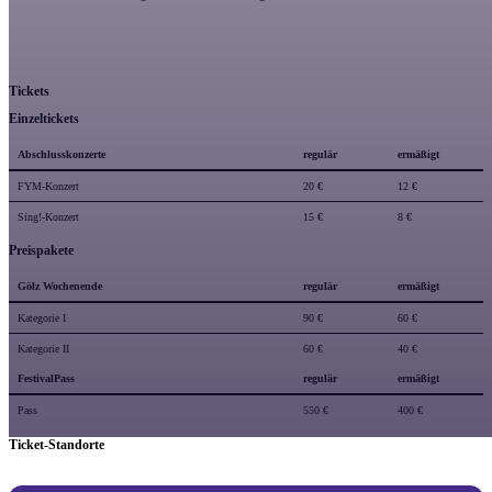
Tickets
Einzeltickets
Abschlusskonzerte
regulär
ermäßigt
FYM-Konzert
20 €
12 €
Sing!-Konzert
15 €
8 €
Preispakete
Gölz Wochenende
regulär
ermäßigt
Kategorie I
90 €
60 €
Kategorie II
60 €
40 €
FestivalPass
regulär
ermäßigt
Pass
550 €
400 €
Ticket-Standorte