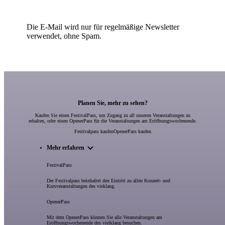
Die E-Mail wird nur für regelmäßige Newsletter
verwendet, ohne Spam.
Planen Sie, mehr zu sehen?
Kaufen Sie einen FestivalPass, um Zugang zu all unseren Veranstaltungen zu
erhalten, oder einen OpenerPass für die Veranstaltungen am Eröffnungswochenende.
Festivalpass kaufen
OpenerPass kaufen
Mehr erfahren
FestivalPass
Der Festivalpass beinhaltet den Eintritt zu allen Konzert- und
Kursveranstaltungen des vieklang.
OpenerPass
Mit dem OpenerPass können Sie alle Veranstaltungen am
Eröffnungswochenende des vielklang besuchen.