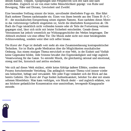
dessen Räume, Treppen, Spiegelungen und Perspektiven sich erst nach und nach
erschließen. Zugleich ist sie von einer tiefen Menschlichkeit geprägt: von Ruhe und
Bewegung, Nähe und Distanz, Gewissheit und Zweifel.
Eine besondere Stellung nimmt die letzte, unvollendet überlieferte Fuge ein. Hier führt
Bach mehrere Themen nacheinander ein. Eines von ihnen besteht aus den Tönen B–A–C–
H – der musikalischen Entsprechung seines eigenen Namens. Kurz nachdem dieses Motiv
in das vielstimmige Geflecht eingetreten ist, bricht die überlieferte Komposition ab. Ob
Bach die Fuge tatsächlich nicht vollenden konnte oder ob Teile der Fortsetzung verloren
gegangen sind, lässt sich nicht mit letzter Sicherheit entscheiden. Gerade dieses
Verstummen hat jedoch wesentlich zur Wirkungsgeschichte des Werkes beigetragen. Der
Abbruch erscheint wie eine offene Tür: Die Musik endet nicht mit einer bestätigenden
Schlusswendung, sondern weist über sich selbst hinaus.
Die
Kunst der Fuge
ist deshalb weit mehr als eine Zusammenfassung kontrapunktischer
Techniken. Sie ist Bachs große Meditation über die Möglichkeiten musikalischer
Ordnung. Aus einem einzigen Thema entwickelt er eine Welt, in der Einheit und Vielfalt
keine Gegensätze bilden. Jede Stimme bewahrt ihre Eigenständigkeit und trägt zugleich
Verantwortung für das Ganze. So entsteht Musik, die gleichzeitig rational und emotional,
streng und frei, historisch und zeitlos erscheint.
Wer sich auf dieses Werk einlässt, erlebt keine Abfolge äußerer Effekte, sondern einen
Prozess fortschreitender Vertiefung. Das anfänglich vertraute Thema wird immer wieder
neu beleuchtet, befragt und verwandelt. Mit jeder Fuge verändert sich der Blick auf das
bereits Gehörte. Die
Kunst der Fuge
fordert Aufmerksamkeit, belohnt Sie aber mit einem
seltenen Hörerlebnis: Man kann verfolgen, wie Musik denkt – und zugleich erfahren, wie
aus höchster gedanklicher Konzentration eine unmittelbare, bewegende Klangsprache
entsteht.
Tickets
JETZT KAUFEN