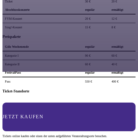
Ticket
30 €
20 €
Abschlusskonzerte
regulär
ermäßigt
FYM-Konzert
20 €
12 €
Sing!-Konzert
15 €
8 €
Preispakete
Gölz Wochenende
regulär
ermäßigt
Kategorie I
90 €
60 €
Kategorie II
60 €
40 €
FestivalPass
regulär
ermäßigt
Pass
550 €
400 €
Ticket-Standorte
JETZT KAUFEN
Tickets online kaufen oder einen der unten aufgeführten Veranstaltungsorte besuchen.