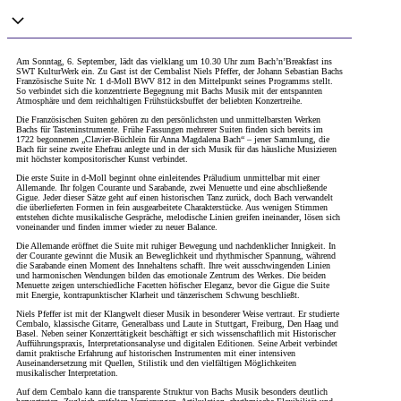
Am Sonntag, 6. September, lädt das vielklang um 10.30 Uhr zum Bach’n’Breakfast ins
SWT KulturWerk ein. Zu Gast ist der Cembalist Niels Pfeffer, der Johann Sebastian Bachs
Französische Suite Nr. 1 d-Moll BWV 812 in den Mittelpunkt seines Programms stellt.
So verbindet sich die konzentrierte Begegnung mit Bachs Musik mit der entspannten
Atmosphäre und dem reichhaltigen Frühstücksbuffet der beliebten Konzertreihe.
Die Französischen Suiten gehören zu den persönlichsten und unmittelbarsten Werken
Bachs für Tasteninstrumente. Frühe Fassungen mehrerer Suiten finden sich bereits im
1722 begonnenen „Clavier-Büchlein für Anna Magdalena Bach“ – jener Sammlung, die
Bach für seine zweite Ehefrau anlegte und in der sich Musik für das häusliche Musizieren
mit höchster kompositorischer Kunst verbindet.
Die erste Suite in d-Moll beginnt ohne einleitendes Präludium unmittelbar mit einer
Allemande. Ihr folgen Courante und Sarabande, zwei Menuette und eine abschließende
Gigue. Jeder dieser Sätze geht auf einen historischen Tanz zurück, doch Bach verwandelt
die überlieferten Formen in fein ausgearbeitete Charakterstücke. Aus wenigen Stimmen
entstehen dichte musikalische Gespräche, melodische Linien greifen ineinander, lösen sich
voneinander und finden immer wieder zu neuer Balance.
Die Allemande eröffnet die Suite mit ruhiger Bewegung und nachdenklicher Innigkeit. In
der Courante gewinnt die Musik an Beweglichkeit und rhythmischer Spannung, während
die Sarabande einen Moment des Innehaltens schafft. Ihre weit ausschwingenden Linien
und harmonischen Wendungen bilden das emotionale Zentrum des Werkes. Die beiden
Menuette zeigen unterschiedliche Facetten höfischer Eleganz, bevor die Gigue die Suite
mit Energie, kontrapunktischer Klarheit und tänzerischem Schwung beschließt.
Niels Pfeffer ist mit der Klangwelt dieser Musik in besonderer Weise vertraut. Er studierte
Cembalo, klassische Gitarre, Generalbass und Laute in Stuttgart, Freiburg, Den Haag und
Basel. Neben seiner Konzerttätigkeit beschäftigt er sich wissenschaftlich mit Historischer
Aufführungspraxis, Interpretationsanalyse und digitalen Editionen. Seine Arbeit verbindet
damit praktische Erfahrung auf historischen Instrumenten mit einer intensiven
Auseinandersetzung mit Quellen, Stilistik und den vielfältigen Möglichkeiten
musikalischer Interpretation.
Auf dem Cembalo kann die transparente Struktur von Bachs Musik besonders deutlich