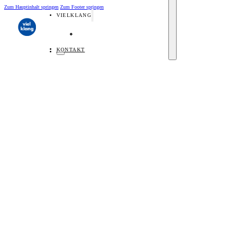
Zum Hauptinhalt springen
Zum Footer springen
VIELKLANG
Über Vielklang
Team
Künstler
Kuratorium
Veranstaltungsorte
KONTAKT