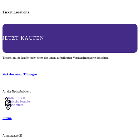
Ticket Locations
JETZT KAUFEN
Tickets online kaufen oder einen der unten aufgeführten Veranstaltungsorte besuchen.
Verkehrsverein Tübingen
An der Neckarbrücke 1
07071 91360
Webseite besuchen
Karte öffnen
Rimpo
Ammergasse 23