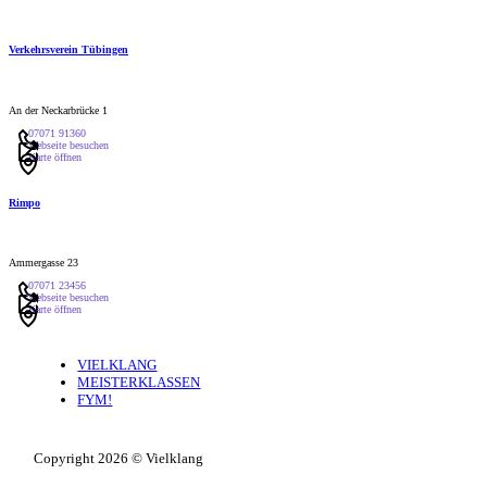
Verkehrsverein Tübingen
An der Neckarbrücke 1
07071 91360
Webseite besuchen
Karte öffnen
Rimpo
Ammergasse 23
07071 23456
Webseite besuchen
Karte öffnen
VIELKLANG
MEISTERKLASSEN
FYM!
Copyright 2026 © Vielklang