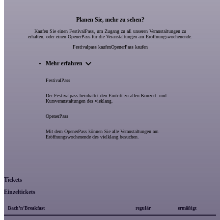
Planen Sie, mehr zu sehen?
Kaufen Sie einen FestivalPass, um Zugang zu all unseren Veranstaltungen zu
erhalten, oder einen OpenerPass für die Veranstaltungen am Eröffnungswochenende.
Festivalpass kaufen
OpenerPass kaufen
Mehr erfahren
FestivalPass
Der Festivalpass beinhaltet den Eintritt zu allen Konzert- und
Kursveranstaltungen des vieklang.
OpenerPass
Mit dem OpenerPass können Sie alle Veranstaltungen am
Eröffnungswochenende des vielklang besuchen.
Tickets
Einzeltickets
Bach’n’Breakfast
regulär
ermäßigt