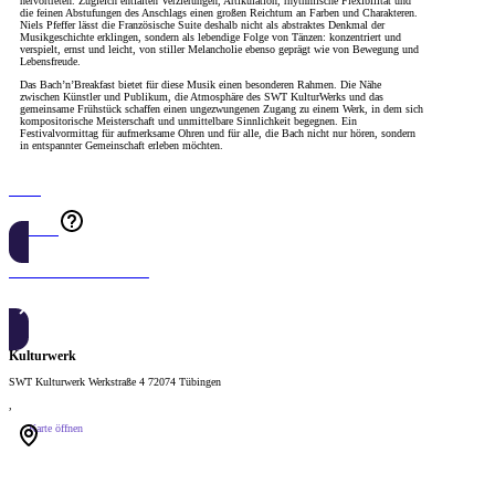
hervortreten. Zugleich entfalten Verzierungen, Artikulation, rhythmische Flexibilität und
die feinen Abstufungen des Anschlags einen großen Reichtum an Farben und Charakteren.
Niels Pfeffer lässt die Französische Suite deshalb nicht als abstraktes Denkmal der
Musikgeschichte erklingen, sondern als lebendige Folge von Tänzen: konzentriert und
verspielt, ernst und leicht, von stiller Melancholie ebenso geprägt wie von Bewegung und
Lebensfreude.
Das Bach’n’Breakfast bietet für diese Musik einen besonderen Rahmen. Die Nähe
zwischen Künstler und Publikum, die Atmosphäre des SWT KulturWerks und das
gemeinsame Frühstück schaffen einen ungezwungenen Zugang zu einem Werk, in dem sich
kompositorische Meisterschaft und unmittelbare Sinnlichkeit begegnen. Ein
Festivalvormittag für aufmerksame Ohren und für alle, die Bach nicht nur hören, sondern
in entspannter Gemeinschaft erleben möchten.
Tickets
20 € - 30 €
JETZT KAUFEN
Kulturwerk
SWT Kulturwerk Werkstraße 4 72074 Tübingen
,
Karte öffnen