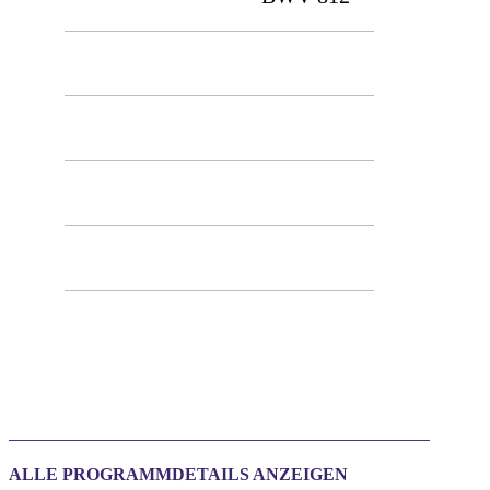
Allemande
Courante
Sarabande
Menuett 1 & 2
Gigue
ALLE PROGRAMMDETAILS ANZEIGEN