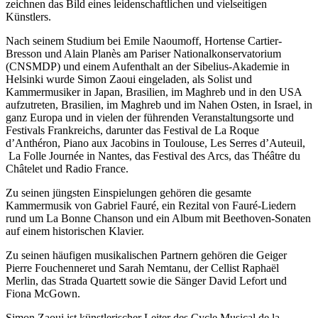
zeichnen das Bild eines leidenschaftlichen und vielseitigen
Künstlers.
Nach seinem Studium bei Emile Naoumoff, Hortense Cartier-
Bresson und Alain Planès am Pariser Nationalkonservatorium
(CNSMDP) und einem Aufenthalt an der Sibelius-Akademie in
Helsinki wurde Simon Zaoui eingeladen, als Solist und
Kammermusiker in Japan, Brasilien, im Maghreb und in den USA
aufzutreten, Brasilien, im Maghreb und im Nahen Osten, in Israel, in
ganz Europa und in vielen der führenden Veranstaltungsorte und
Festivals Frankreichs, darunter das Festival de La Roque
d’Anthéron, Piano aux Jacobins in Toulouse, Les Serres d’Auteuil,
La Folle Journée in Nantes, das Festival des Arcs, das Théâtre du
Châtelet und Radio France.
Zu seinen jüngsten Einspielungen gehören die gesamte
Kammermusik von Gabriel Fauré, ein Rezital von Fauré-Liedern
rund um La Bonne Chanson und ein Album mit Beethoven-Sonaten
auf einem historischen Klavier.
Zu seinen häufigen musikalischen Partnern gehören die Geiger
Pierre Fouchenneret und Sarah Nemtanu, der Cellist Raphaël
Merlin, das Strada Quartett sowie die Sänger David Lefort und
Fiona McGown.
Simon Zaoui ist künstlerischer Leiter des Cycle Musical de la