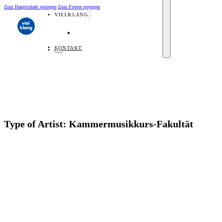
Zum Hauptinhalt springen
Zum Footer springen
VIELKLANG
Über Vielklang
Team
Künstler
Kuratorium
Veranstaltungsorte
KONTAKT
Type of Artist:
Kammermusikkurs-Fakultät