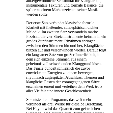
außergewöhnliche Sensibilität für Klangfarben,
instrumentale Texturen und formale Balance, die
später zu einem Markenzeichen seiner Musik
werden sollte.
Der erste Satz verbindet klassische formale
Klarheit mit fließender, atmosphärisch dichter
Melodik. Im zweiten Satz verwandeln rasche
Pizzicati die vier Streichinstrumente beinahe in ein
großes Zupfinstrument: Rhythmen springen
zwischen den Stimmen hin und her, Klangflächen
blitzen auf und verschwinden wieder. Darauf folgt
ein langsamer Satz von großer Innerlichkeit, in
dem sich einzelne Stimmen aus einem
geheimnisvoll schwebenden Klanggrund lösen.
Das Finale bündelt schließlich die zuvor
entwickelten Energien zu einem bewegten,
rhythmisch zugespitzten Abschluss. Themen und
klangliche Gesten der vorangegangenen Sätze
erscheinen erneut und verleihen dem Werk trotz
aller Vielfalt eine innere Geschlossenheit.
So entsteht ein Programm, das weit mehr
verbindet als drei Werke für dieselbe Besetzung.
Bei Haydn wird das Quartett zum geistreichen