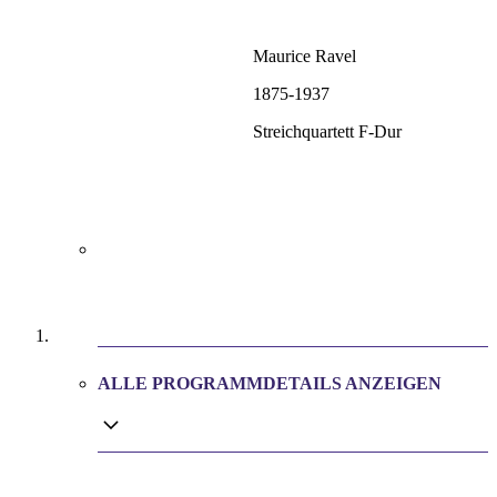
Maurice Ravel
1875-1937
Streichquartett F-Dur
Allegro moderato. Très doux
Assez vif. Très rythmé
Très lent
Vif et agité
ALLE PROGRAMMDETAILS ANZEIGEN