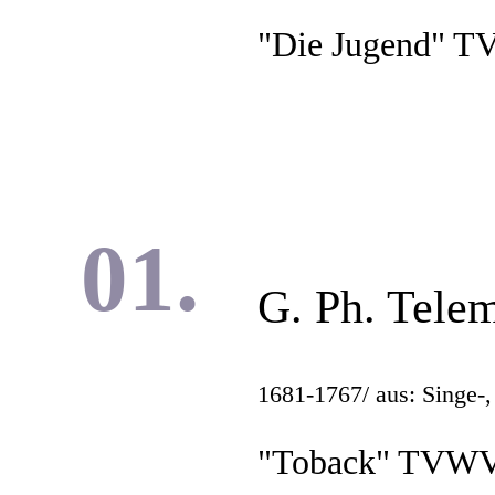
"Die Jugend" T
G. Ph. Tele
1681-1767
/ aus: Singe-
"Toback" TVWV