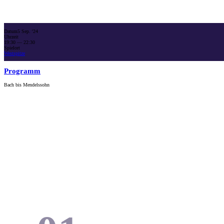
Datum
5 Sep. '24
Uhrzeit
19:30
— 22:30
Spielort
Westspitze
Programm
Bach bis Mendelssohn