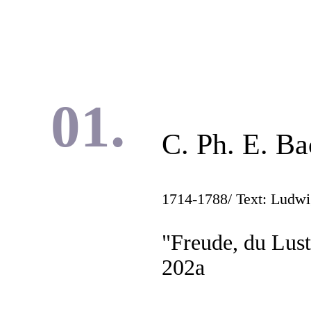
C. Ph. E. Ba
1714-1788
/ Text: Ludw
"Freude, du Lus
202a