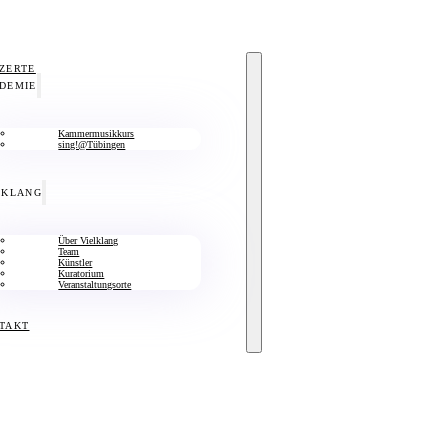
ZERTE
DEMIE
Kammermusikkurs
sing!@Tübingen
LKLANG
Über Vielklang
Team
Künstler
Kuratorium
Veranstaltungsorte
TAKT