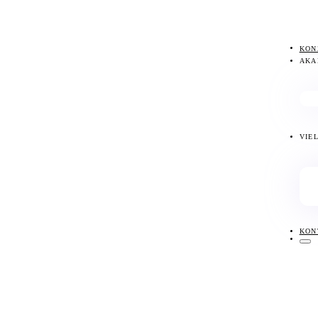
KON
AKA
VIE
KON