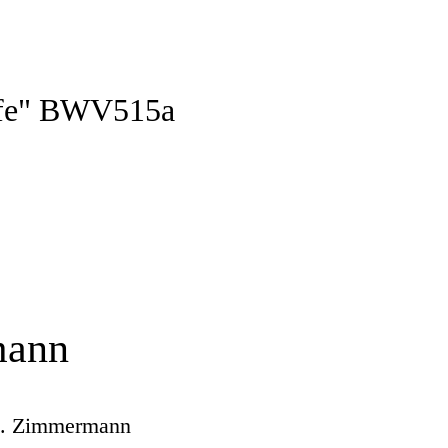
ife" BWV515a
mann
. D. Zimmermann