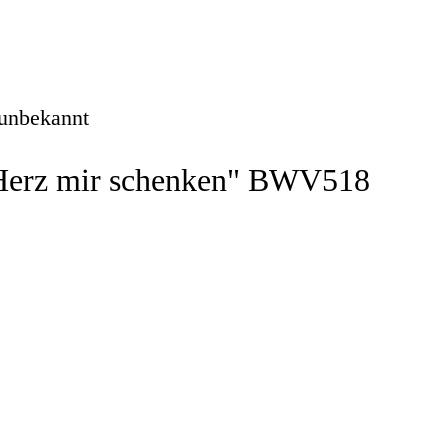
 unbekannt
 Herz mir schenken" BWV518