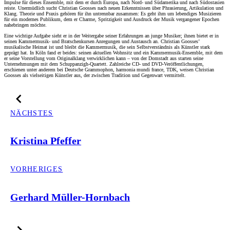
Impulse für dieses Ensemble, mit dem er durch Europa, nach Nord- und Südamerika und nach Südostasien
reiste. Unermüdlich sucht Christian Goosses nach neuen Erkenntnissen über Phrasierung, Artikulation und
Klang. Theorie und Praxis gehören für ihn untrennbar zusammen: Es geht ihm um lebendiges Musizieren
für ein modernes Publikum, dem er Charme, Spritzigkeit und Ausdruck der Musik vergangener Epochen
nahebringen möchte.
Eine wichtige Aufgabe sieht er in der Weitergabe seiner Erfahrungen an junge Musiker; ihnen bietet er in
seinen Kammermusik- und Bratschenkursen Anregungen und Austausch an. Christian Goosses’
musikalische Heimat ist und bleibt die Kammermusik, die sein Selbstverständnis als Künstler stark
geprägt hat. In Köln fand er beides: seinen aktuellen Wohnsitz und ein Kammermusik-Ensemble, mit dem
er seine Vorstellung vom Originalklang verwirklichen kann – von der Domstadt aus starten seine
Unternehmungen mit dem Schuppanzigh-Quartett. Zahlreiche CD- und DVD-Veröffentlichungen,
erschienen unter anderem bei Deutsche Grammophon, harmonia mundi france, TDK, weisen Christian
Goosses als vielseitigen Künstler aus, der zwischen Tradition und Gegenwart vermittelt.
NÄCHSTES
Kristina Pfeffer
VORHERIGES
Gerhard Müller-Hornbach