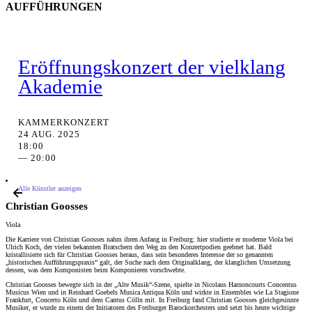
AUFFÜHRUNGEN
Eröffnungskonzert der vielklang
Akademie
KAMMERKONZERT
24 AUG. 2025
18:00
— 20:00
Alle Künstler anzeigen
Christian Goosses
Viola
Die Karriere von Christian Goosses nahm ihren Anfang in Freiburg: hier studierte er moderne Viola bei
Ulrich Koch, der vielen bekannten Bratschern den Weg zu den Konzertpodien geebnet hat. Bald
kristallisierte sich für Christian Goosses heraus, dass sein besonderes Interesse der so genannten
„historischen Aufführungspraxis“ galt, der Suche nach dem Originalklang, der klanglichen Umsetzung
dessen, was dem Komponisten beim Komponieren vorschwebte.
Christian Goosses bewegte sich in der „Alte Musik“-Szene, spielte in Nicolaus Harnoncourts Concentus
Musicus Wien und in Reinhard Goebels Musica Antiqua Köln und wirkte in Ensembles wie La Stagione
Frankfurt, Concerto Köln und dem Cantus Cölln mit. In Freiburg fand Christian Goosses gleichgesinnte
Musiker, er wurde zu einem der Initiatoren des Freiburger Barockorchesters und setzt bis heute wichtige