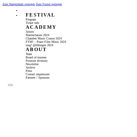
Zum Hauptinhalt springen
Zum Footer springen
FESTIVAL
Program
Ticket info
ACADEMY
Artists
Masterclasses 2024
Chamber Music Course 2024
FYM! – Peace Film Music 2024
sing! @tübingen 2024
ABOUT
Team
Board of trustees
Promote diversity
Newsletter
Archive
Press
Contact impressum
Partners / Sponsors