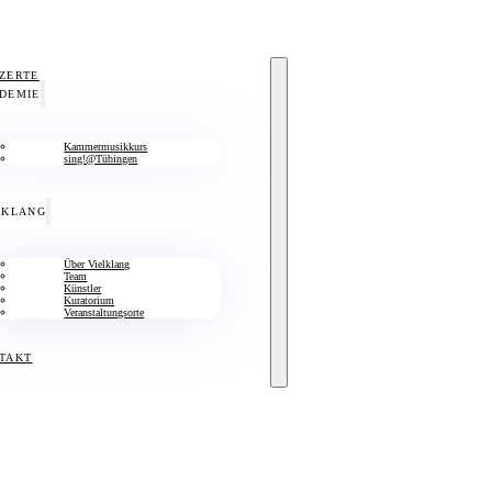
ZERTE
DEMIE
Kammermusikkurs
sing!@Tübingen
LKLANG
Über Vielklang
Team
Künstler
Kuratorium
Veranstaltungsorte
TAKT