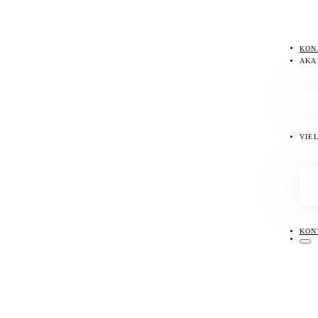
KON
AKA
VIE
KON