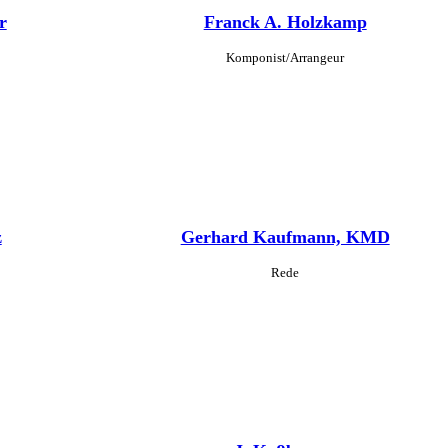
r
Franck A. Holzkamp
Komponist/Arrangeur
z
Gerhard Kaufmann, KMD
Rede