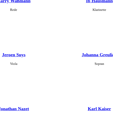
arry Waßmann
Ib Hausmann
Rede
Klarinette
Jeroen Suys
Johanna Greuli
Viola
Sopran
Jonathan Nazet
Karl Kaiser