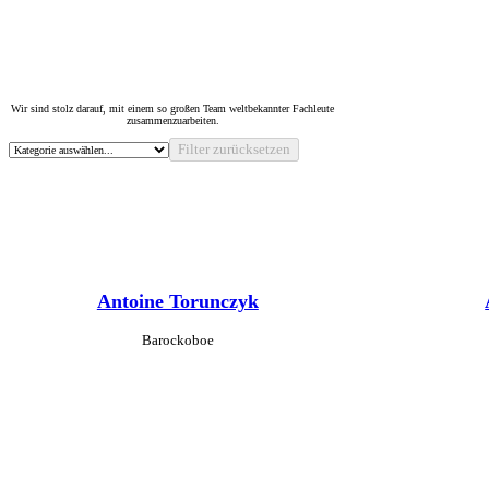
Wir sind stolz darauf, mit einem so großen Team weltbekannter Fachleute
zusammenzuarbeiten.
Filter zurücksetzen
Antoine Torunczyk
Barockoboe