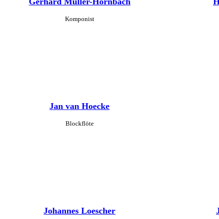
Gerhard Müller-Hornbach
H
Komponist
Jan van Hoecke
Blockflöte
Johannes Loescher