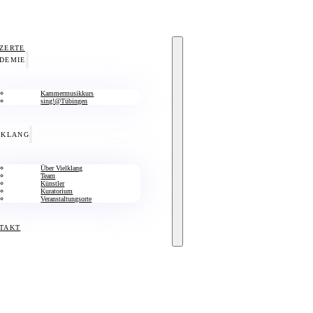
ZERTE
DEMIE
Kammermusikkurs
sing!@Tübingen
LKLANG
Über Vielklang
Team
Künstler
Kuratorium
Veranstaltungsorte
TAKT