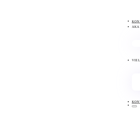
KON
AKA
VIE
KON