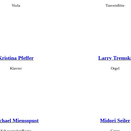
Viola
Traversflöte
Kristina Pfeffer
Larry Tremsk
Klavier
Orgel
chael Miensopust
Midori Seiler
Schauspieler/Regie
Geige