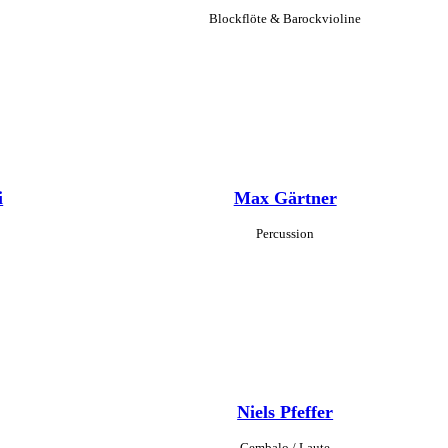
Blockflöte & Barockvioline
i
Max Gärtner
Percussion
Niels Pfeffer
Cembalo / Laute