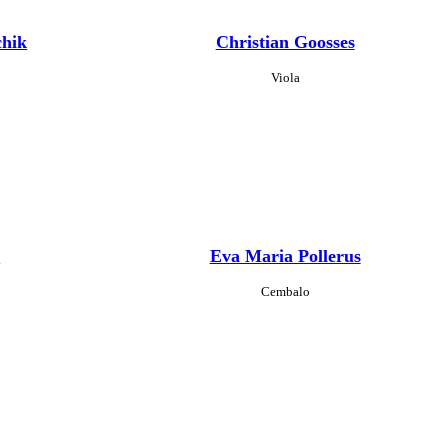
chik
Christian Goosses
Viola
t
Eva Maria Pollerus
Cembalo