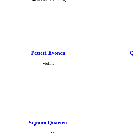
Petteri Iivonen
Q
Violine
Signum Quartett